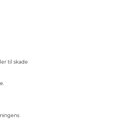
er til skade
e.
eningens