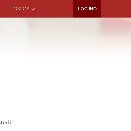
OM OS
LOG IND
sted i