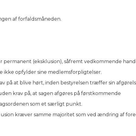
ngen af forfaldsmåneden.
er permanent (eksklusion), såfremt vedkommende handl
 ikke opfylder sine medlemsforpligtelser.
på at blive hørt, inden bestyrelsen træffer sin afgørels
uden krav på, at sagen afgøres på førstkommende
dagsordenen som et særligt punkt.
lusion kræver samme majoritet som ved ændring af for