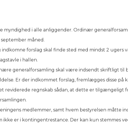
e myndighed i alle anliggender. Ordinær generalforsam
af september måned.
 indkomne forslag skal finde sted med mindst 2 ugers v
gstavle i hallen.
ære generalforsamling skal være indsendt skriftligt til 
oldelse. Er der indkommet forslag, fremlægges disse på
eviderede regnskab sådan, at dette er tilgængeligt f
rsamlingen.
foreningens medlemmer, samt hvem bestyrelsen måtte i
 ikke er i kontingentrestance. Der kan kun stemmes ve