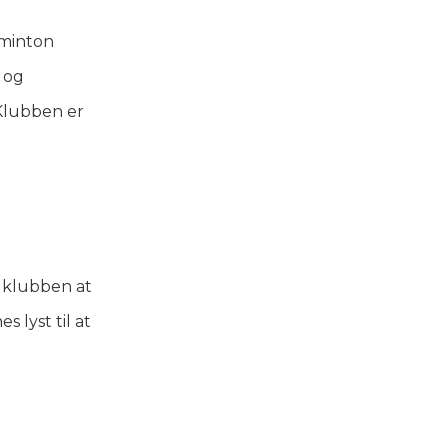
dminton
e og
Klubben er
i klubben at
 lyst til at