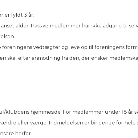
er fyldt 3 år.
nset alder. Passive medlemmer har ikke adgang til sel
elsen.
e foreningens vedtægter og leve op til foreningens for
gen skal efter anmodning fra den, der ønsker medlemsk
odul/klubbens hjemmeside. For medlemmer under 18 år s
rældre eller værge. Indmeldelsen er bindende for hele
ensere herfor.