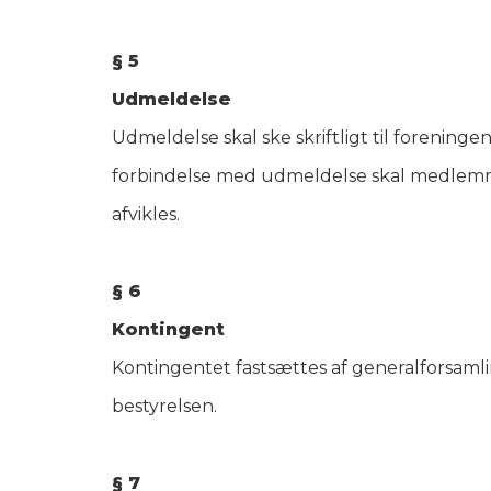
§ 5
Udmeldelse
Udmeldelse skal ske skriftligt til forenin
forbindelse med udmeldelse skal medle
afvikles.
§ 6
Kontingent
Kontingentet fastsættes af generalforsaml
bestyrelsen.
§ 7