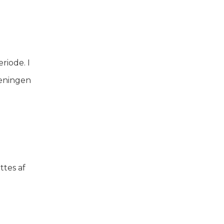
riode. I
reningen
ttes af