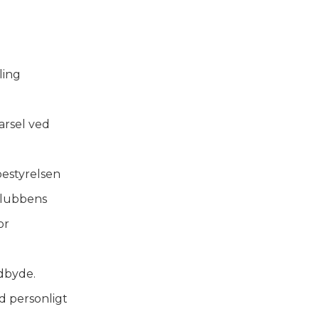
ling
arsel ved
bestyrelsen
 klubbens
or
ndbyde.
d personligt