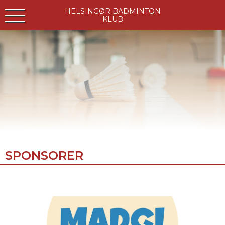
HELSINGØR BADMINTON
KLUB
SPONSORER